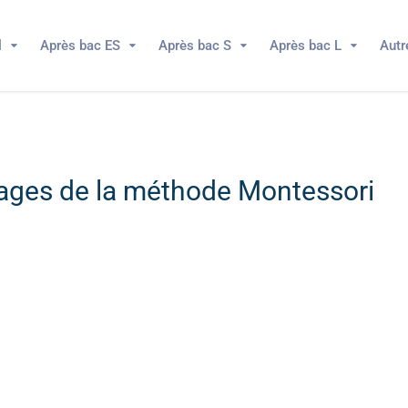
l
Après bac ES
Après bac S
Après bac L
Autr
tages de la méthode Montessori