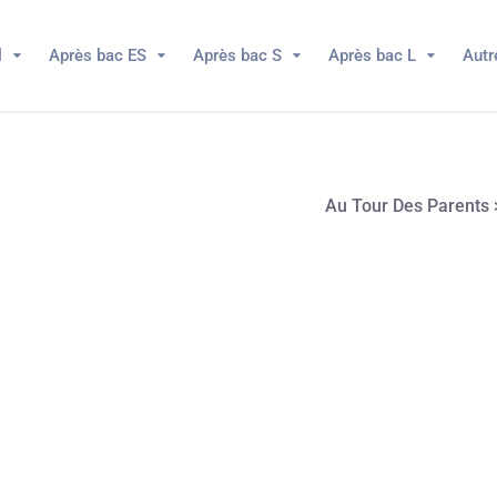
l
Après bac ES
Après bac S
Après bac L
Autr
Au Tour Des Parents