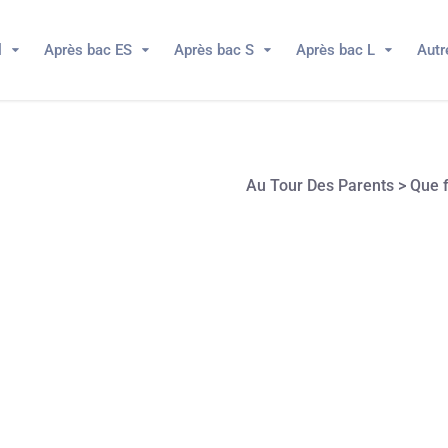
l
Après bac ES
Après bac S
Après bac L
Autr
Au Tour Des Parents
>
Que f