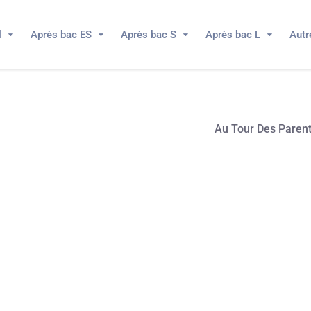
l
Après bac ES
Après bac S
Après bac L
Autr
Au Tour Des Paren