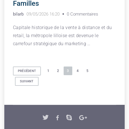
Familles
bilarb
09/05/2026 16:20
0 Commentaires
Capitale historique de la vente à distance et du
retail, la métropole lilloise est devenue le
carrefour stratégique du marketing …
Pagination
1
2
3
4
5
PRÉCÉDENT
des
SUIVANT
publications