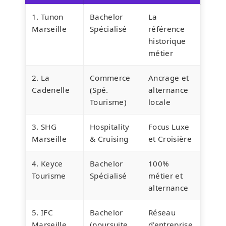
1. Tunon
Bachelor
La
Marseille
Spécialisé
référence
historique
métier
2. La
Commerce
Ancrage et
Cadenelle
(Spé.
alternance
Tourisme)
locale
3. SHG
Hospitality
Focus Luxe
Marseille
& Cruising
et Croisière
4. Keyce
Bachelor
100%
Tourisme
Spécialisé
métier et
alternance
5. IFC
Bachelor
Réseau
Marseille
(poursuite
d’entreprise