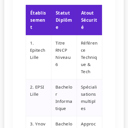
Établis
Statut
Atout
semen
Diplôm
Sécurit
t
e
é
1.
Titre
Référen
Epitech
RNCP
ce
Lille
Niveau
Techniq
6
ue &
Tech
2. EPSI
Bachelo
Spéciali
Lille
r
sations
Informa
multipl
tique
es
3. Ynov
Bachelo
Approc