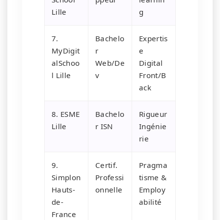
Lille
g
7.
Bachelo
Expertis
MyDigit
r
e
alSchoo
Web/De
Digital
l Lille
v
Front/B
ack
8. ESME
Bachelo
Rigueur
Lille
r ISN
Ingénie
rie
9.
Certif.
Pragma
Simplon
Professi
tisme &
Hauts-
onnelle
Employ
de-
abilité
France