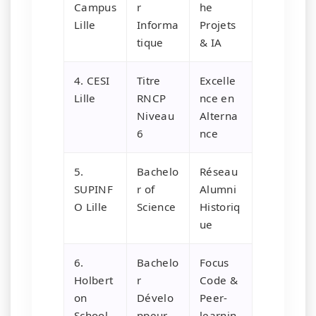
Campus
r
he
Lille
Informa
Projets
tique
& IA
4. CESI
Titre
Excelle
Lille
RNCP
nce en
Niveau
Alterna
6
nce
5.
Bachelo
Réseau
SUPINF
r of
Alumni
O Lille
Science
Historiq
ue
6.
Bachelo
Focus
Holbert
r
Code &
on
Dévelo
Peer-
School
ppeur
learnin