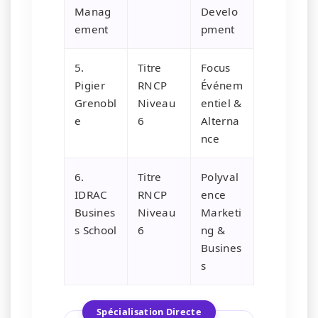
Manag
Develo
ement
pment
5.
Titre
Focus
Pigier
RNCP
Événem
Grenobl
Niveau
entiel &
e
6
Alterna
nce
6.
Titre
Polyval
IDRAC
RNCP
ence
Busines
Niveau
Marketi
s School
6
ng &
Busines
s
Spécialisation Directe