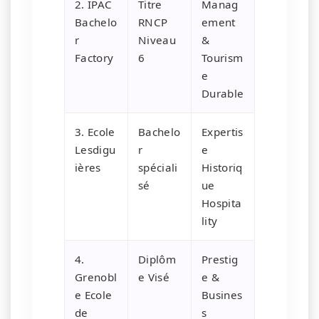
2. IPAC
Titre
Manag
Bachelo
RNCP
ement
r
Niveau
&
Factory
6
Tourism
e
Durable
3. Ecole
Bachelo
Expertis
Lesdigu
r
e
ières
spéciali
Historiq
sé
ue
Hospita
lity
4.
Diplôm
Prestig
Grenobl
e Visé
e &
e Ecole
Busines
de
s