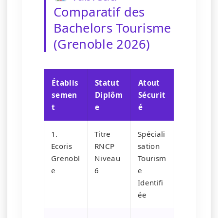
Comparatif des
Bachelors Tourisme
(Grenoble 2026)
Établis
Statut
Atout
semen
Diplôm
Sécurit
t
e
é
1.
Titre
Spéciali
Ecoris
RNCP
sation
Grenobl
Niveau
Tourism
e
6
e
Identifi
ée