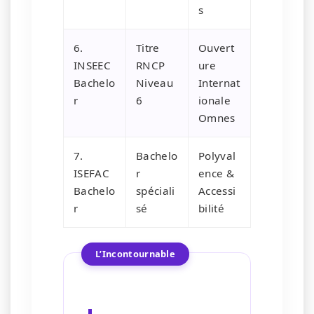
s
6.
Titre
Ouvert
INSEEC
RNCP
ure
Bachelo
Niveau
Internat
r
6
ionale
Omnes
7.
Bachelo
Polyval
ISEFAC
r
ence &
Bachelo
spéciali
Accessi
r
sé
bilité
L’Incontournable