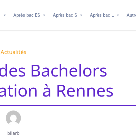
l
Après bac ES
Après bac S
Après bac L
Autr
Actualités
 des Bachelors
tion à Rennes
bilarb