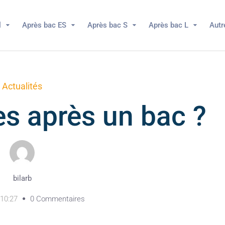
l
Après bac ES
Après bac S
Après bac L
Autr
Actualités
es après un bac ?
bilarb
10:27
0 Commentaires