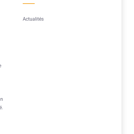
Actualités
e
on
é.