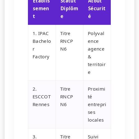
Établis
Statut
Atout
semen
Diplôm
Sécurit
t
e
é
1. IPAC
Titre
Polyval
Bachelo
RNCP
ence
r
N6
agence
Factory
&
territoir
e
2.
Titre
Proximi
ESCCOT
RNCP
té
Rennes
N6
entrepri
ses
locales
3.
Titre
Suivi