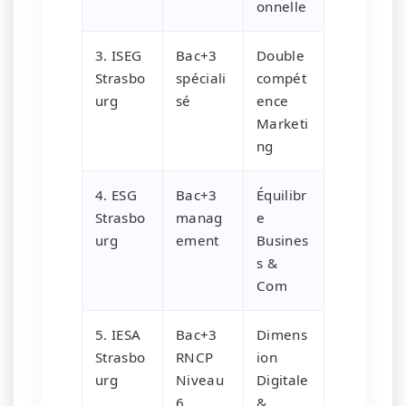
onnelle
3. ISEG
Bac+3
Double
Strasbo
spéciali
compét
urg
sé
ence
Marketi
ng
4. ESG
Bac+3
Équilibr
Strasbo
manag
e
urg
ement
Busines
s &
Com
5. IESA
Bac+3
Dimens
Strasbo
RNCP
ion
urg
Niveau
Digitale
6
&