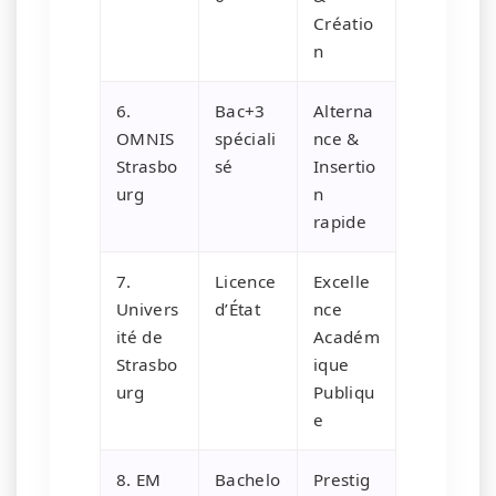
Créatio
n
6.
Bac+3
Alterna
OMNIS
spéciali
nce &
Strasbo
sé
Insertio
urg
n
rapide
7.
Licence
Excelle
Univers
d’État
nce
ité de
Académ
Strasbo
ique
urg
Publiqu
e
8. EM
Bachelo
Prestig