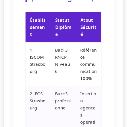
Établis
Statut
Atout
semen
Diplôm
Sécurit
t
e
é
1.
Bac+3
Référen
ISCOM
RNCP
ce
Strasbo
Niveau
commu
urg
6
nication
100%
2. ECS
Bac+3
Insertio
Strasbo
professi
n
urg
onnel
agence
s
opérati