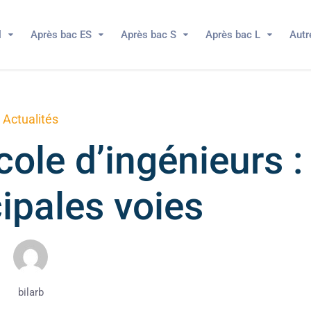
l
Après bac ES
Après bac S
Après bac L
Autr
Actualités
cole d’ingénieurs :
cipales voies
bilarb